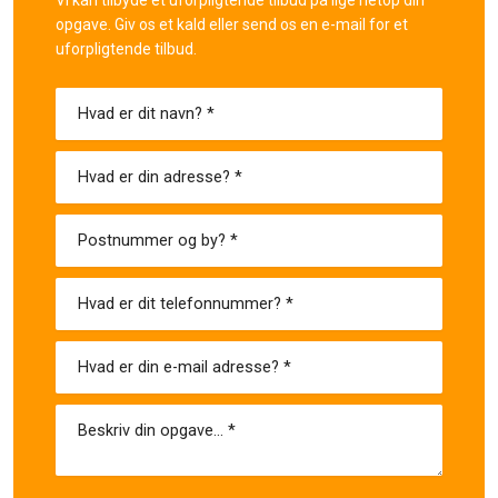
opgave. Giv os et kald eller send os en e-mail for et
uforpligtende tilbud.